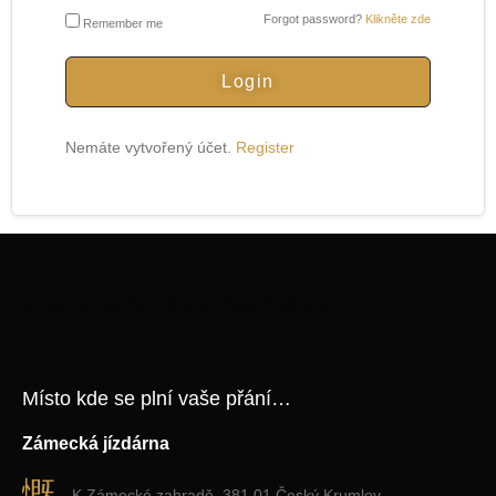
Forgot password?
Klikněte zde
Remember me
Login
Nemáte vytvořený účet.
Register
Zde Vložte Text Nadpisu
Místo kde se plní vaše přání…
Zámecká jízdárna
K Zámecké zahradě, 381 01 Český Krumlov