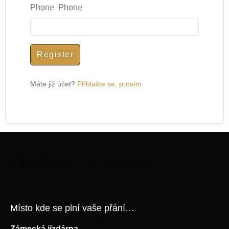
Phone Phone
Register
Máte již účet?
Přihlašte se, prosím
Zde Vložte Text Nadpisu
Místo kde se plní vaše přání…
Zámecká jízdárna