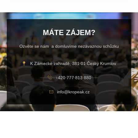
MÁTE ZÁJEM?
Ozvěte se nám a domluvíme nezávaznou schůzku
K Zámecké zahradě, 381 01 Český Krumlov
+420 777 813 880
info@kropeak.cz