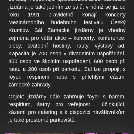
jízdárna je také jedním ze sálů, v němž se již od
roku 1991 pravidelně konají koncerty
Mezinárodního hudebního festivalu Český
Krumlov. Sál Zámecké jízdárny je vhodný
zejména pro větší akce – koncerty, konference,
plesy, svatební hostiny, rauty, výstavy ad.
Kapacita je 700 osob v divadelním uspořádání,
400 osob ve školním uspořádání, 600 osob při
rautu a 280 osob při banketu. Sál lze propojit s
foyer, respiriem nebo s přilehlými částmi
zámecké zahrady.
Objekt jízdárny dále zahrnuje foyer s barem,
respirium, šatny pro veřejnost i účinkující,
zázemí pro catering a k dispozici návštěvníkům
je také prostorné parkoviště.