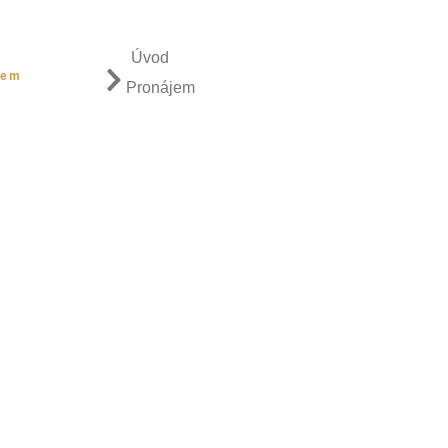
Úvod
jem
Eventy
Služby
Kavárna
Galerie
Histo
Pronájem