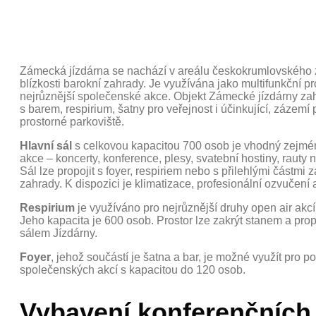
Zámecká jízdárna se nachází v areálu českokrumlovského
blízkosti barokní zahrady. Je využívána jako multifunkční pr
nejrůznější společenské akce. Objekt Zámecké jízdárny zahr
s barem, respirium, šatny pro veřejnost i účinkující, zázemí 
prostorné parkoviště.
Hlavní sál
s celkovou kapacitou 700 osob je vhodný zejmén
akce – koncerty, konference, plesy, svatební hostiny, rauty 
Sál lze propojit s foyer, respiriem nebo s přilehlými částmi
zahrady. K dispozici je klimatizace, profesionální ozvučení 
Respirium
je využíváno pro nejrůznější druhy open air akcí
Jeho kapacita je 600 osob. Prostor lze zakrýt stanem a propo
sálem Jízdárny.
Foyer
, jehož součástí je šatna a bar, je možné využít pro 
společenských akcí s kapacitou do 120 osob.
Vybavení konferenčních