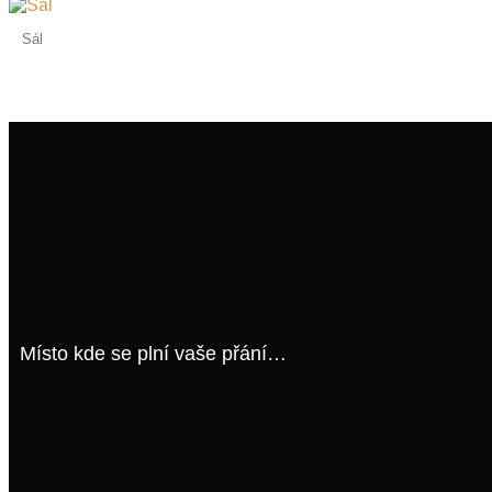
Sál
Zde Vložte Text Nadpisu
Místo kde se plní vaše přání…