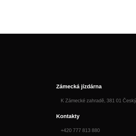
Zámecká jízdárna
K Zámecké zahradě, 381 01 Česk
Kontakty
+420 777 813 880