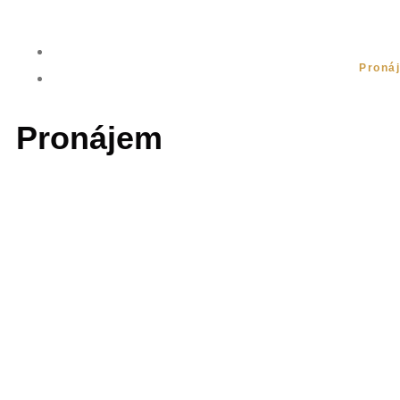
Všechny události
Proná
Pronájem