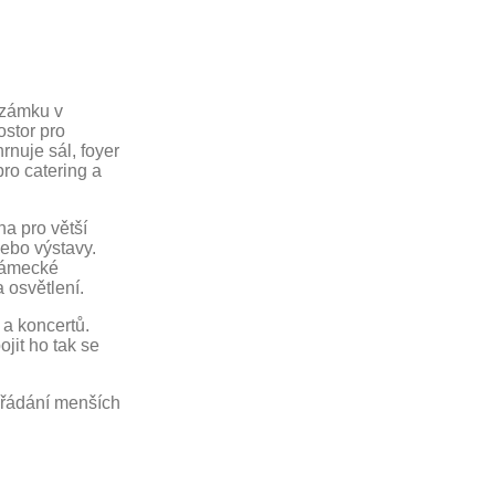
 zámku v
ostor pro
nuje sál, foyer
pro catering a
a pro větší
nebo výstavy.
 zámecké
a osvětlení.
 a koncertů.
jit ho tak se
pořádání menších