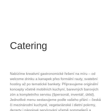
Catering
Nabízíme kreativní gastronomické řešení na míru – od
welcome drinku a kanapek přes formální rauty, svatební
hostiny až po tematické bankety. Připravujeme originální
koncepty včetně mobilních kuchyní, barevných barových
zón a kompletního servisu (§personál, inventář, úklid)
.
Jednotlivé menu sestavujeme podle vašeho přání – česká
či mezinárodní kuchyně, vegetariánské i dietní pokrmy,
dezerty i nápojové servírování včetně sommelierů a