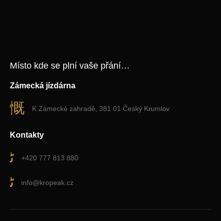
Zde Vložte Text Nadpisu
Místo kde se plní vaše přání…
Zámecká jízdárna
K Zámecké zahradě, 381 01 Český Krumlov
Kontakty
+420 777 813 880
info@kropeak.cz