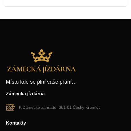
Zde Vložte Text Nadpisu
Místo kde se plní vaše přání…
Zámecká jízdárna
K Zámecké zahradě, 381 01 Český Krumlov
Kontakty