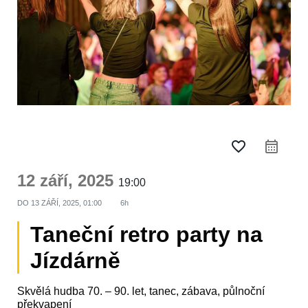
favorite_border
12 září, 2025
19:00
DO
13 ZÁŘÍ, 2025, 01:00
6h
Taneční retro party na
Jízdárně
Skvělá hudba 70. – 90. let, tanec, zábava, půlnoční
překvapení