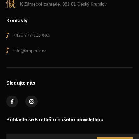
K Zámecké zahradě, 381 01 Český Krumlov
Kontakty
+420 777 813 880
info@kropeak.cz
Sledujte nás
Přihlaste se k odběru našeho newsletteru