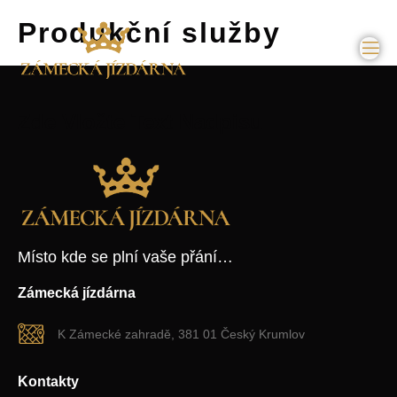
Produkční služby
Zde Vložte Text Nadpisu
Místo kde se plní vaše přání…
Zámecká jízdárna
K Zámecké zahradě, 381 01 Český Krumlov
Kontakty