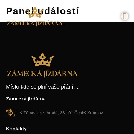
Panel událostí
Zde Vložte Text Nadpisu
ntakty
Místo kde se plní vaše přání…
Zámecká jízdárna
K Zámecké zahradě, 381 01 Český Krumlov
Kontakty