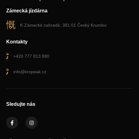
Zámecká jízdárna
K Zámecké zahradě, 381 01 Český Krumlov
Kontakty
+420 777 813 880
info@kropeak.cz
Sledujte nás