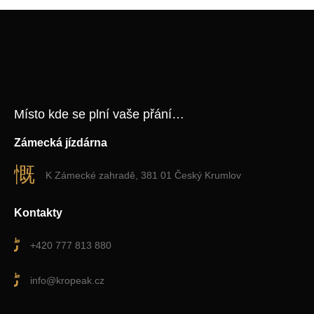
Zde Vložte Text Nadpisu
Místo kde se plní vaše přání…
Zámecká jízdárna
K Zámecké zahradě, 381 01 Český Krumlov
Kontakty
+420 777 813 880
info@kropeak.cz