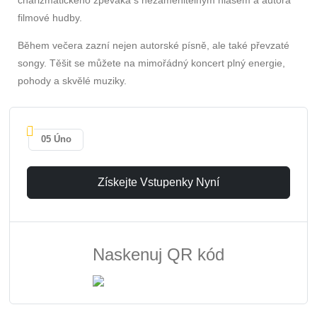
charizmatického zpěváka s nezaměnitelným hlasem a autora
filmové hudby.
Během večera zazní nejen autorské písně, ale také převzaté
songy. Těšit se můžete na mimořádný koncert plný energie,
pohody a skvělé muziky.
05 Úno
Získejte Vstupenky Nyní
Naskenuj QR kód