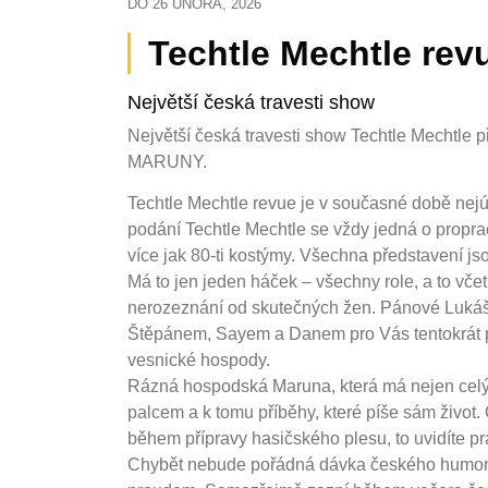
DO
26 ÚNORA, 2026
Techtle Mechtle rev
Největší česká travesti show
Největší česká travesti show Techtle Mechtle
MARUNY.
Techtle Mechtle revue je v současné době nejú
podání Techtle Mechtle se vždy jedná o propr
více jak 80-ti kostýmy. Všechna představení js
Má to jen jeden háček – všechny role, a to včet
nerozeznání od skutečných žen. Pánové Lukáš,
Štěpánem, Sayem a Danem pro Vás tentokrát při
vesnické hospody.
Rázná hospodská Maruna, která má nejen celý 
palcem a k tomu příběhy, které píše sám život
během přípravy hasičského plesu, to uvidíte p
Chybět nebude pořádná dávka českého humoru,