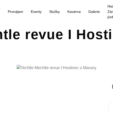
His
y
Pronájem
Eventy
Služby
Kavárna
Galerie
Zá
jíz
tle revue I Host