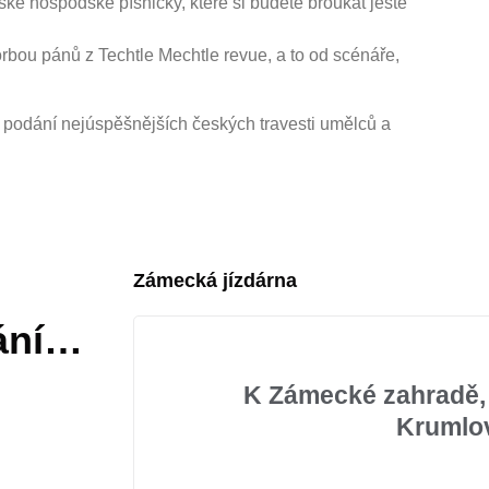
 hospodské písničky, které si budete broukat ještě
rbou pánů z Techtle Mechtle revue, a to od scénáře,
 v podání nejúspěšnějších českých travesti umělců a
Zámecká jízdárna
řání…
K Zámecké zahradě,
Krumlo