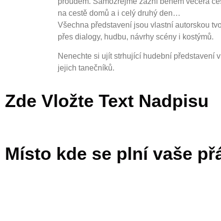
proudem. Samozřejmě zazní během večera české
na cestě domů a i celý druhý den…
Všechna představení jsou vlastní autorskou tvo
přes dialogy, hudbu, návrhy scény i kostýmů.
Nenechte si ujít strhující hudební představení
jejich tanečníků.
Zde Vložte Text Nadpisu
Místo kde se plní vaše p