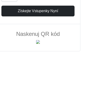
Získejte Vstupenky Nyní
Naskenuj QR kód