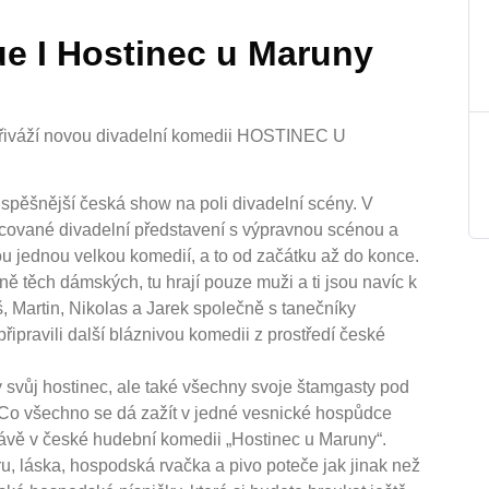
ue I Hostinec u Maruny
 přiváží novou divadelní komedii HOSTINEC U
spěšnější česká show na poli divadelní scény. V
acované divadelní představení s výpravnou scénou a
ou jednou velkou komedií, a to od začátku až do konce.
ně těch dámských, tu hrají pouze muži a ti jsou navíc k
 Martin, Nikolas a Jarek společně s tanečníky
pravili další bláznivou komedii z prostředí české
svůj hostinec, ale také všechny svoje štamgasty pod
. Co všechno se dá zažít v jedné vesnické hospůdce
rávě v české hudební komedii „Hostinec u Maruny“.
 láska, hospodská rvačka a pivo poteče jak jinak než