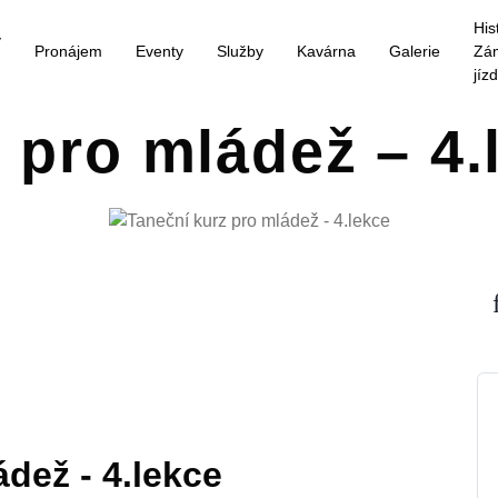
His
y
Pronájem
Eventy
Služby
Kavárna
Galerie
Zá
jíz
 pro mládež – 4.
dež - 4.lekce