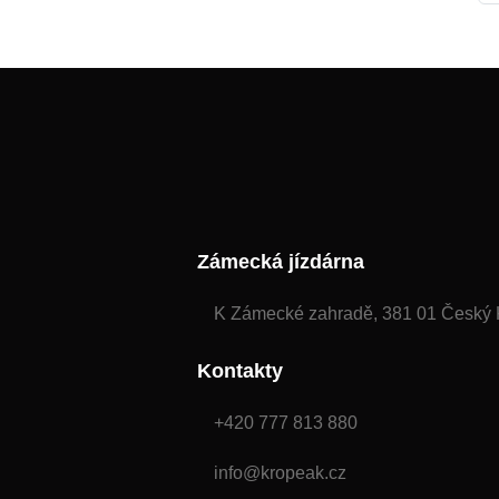
Zámecká jízdárna
K Zámecké zahradě, 381 01 Český 
Kontakty
+420 777 813 880
info@kropeak.cz