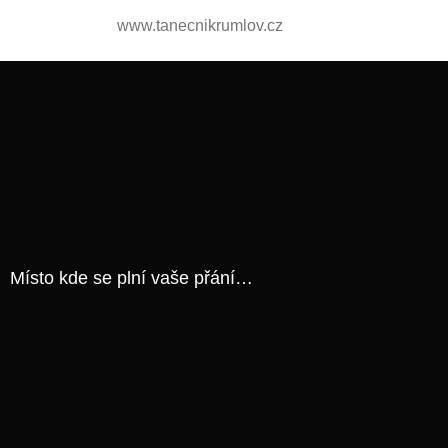
www.tanecnikrumlov.cz
Zde Vložte Text Nadpisu
Místo kde se plní vaše přání…