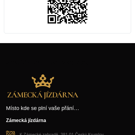
Zde Vložte Text Nadpisu
Místo kde se plní vaše přání…
Zámecká jízdárna
K Zámecké zahradě, 381 01 Český Krumlov