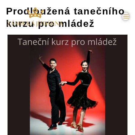
Prodloužená tanečního
kurzu pro mládež
ntakty