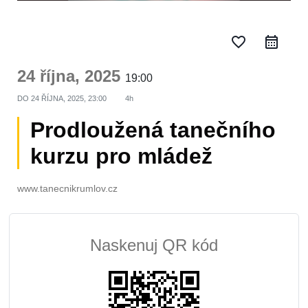
favorite_border
24 října, 2025
19:00
DO
24 ŘÍJNA, 2025, 23:00
4h
Prodloužená tanečního
kurzu pro mládež
www.tanecnikrumlov.cz
Naskenuj QR kód