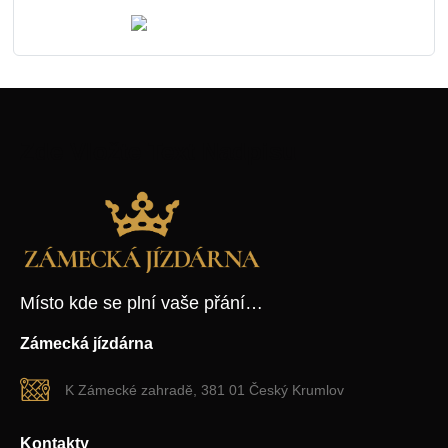
Zde Vložte Text Nadpisu
Místo kde se plní vaše přání…
Zámecká jízdárna
K Zámecké zahradě, 381 01 Český Krumlov
Kontakty