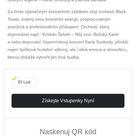
Za tímto výjimečným koncertním zážitkem stojí orchestr Black
Tower, známý svou koncertní energií, propracovaným
aranžmá a profesionálním přístupem. Orchestr, který
doprovázel např.: Kristián Šebek – Můj vzor, Božský Karel
a nebo doprovází Vzpomínkový koncert Karla Svobody, přináší
nejen špičkové hudební výkony, ale i silné emoce a atmosféru,
kterou dokáže vytvořit jen živá hudba.
03 Led
Získejte Vstupenky Nyní
Naskenuj QR kód