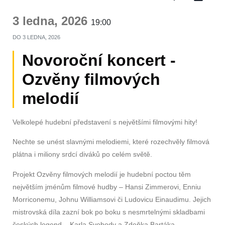
3 ledna, 2026
19:00
DO
3 LEDNA, 2026
Novoroční koncert -
Ozvěny filmových
melodií
Velkolepé hudební představení s největšími filmovými hity!
Nechte se unést slavnými melodiemi, které rozechvěly filmová
plátna i miliony srdcí diváků po celém světě.
Projekt Ozvěny filmových melodií je hudební poctou těm
největším jménům filmové hudby – Hansi Zimmerovi, Enniu
Morriconemu, Johnu Williamsovi či Ludovicu Einaudimu. Jejich
mistrovská díla zazní bok po boku s nesmrtelnými skladbami
českých legend – Karla Svobody a Zdeňka Bartáka.