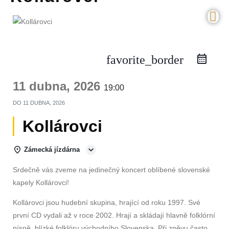
favorite_border
11 dubna, 2026
19:00
DO
11 DUBNA, 2026
Kollárovci
Zámecká jízdárna
Srdečně vás zveme na jedinečný koncert oblíbené slovenské
kapely Kollárovci!
Kollárovci jsou hudební skupina, hrající od roku 1997. Své
první CD vydali až v roce 2002. Hrají a skládají hlavně folklórní
písně, blízké folklóru východního Slovenska. Při zpěvu často