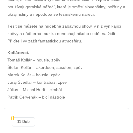
používají goralské nářečí, které je směsí slovenštiny, polštiny a
ukrajinštiny a nepodobá se těšínskému nářečí.
Těšit se můžete na hudebně zábavnou show, v níž vynikající
zpěvy a nádherná muzika nenechají nikoho sedět na židli.
Přijďte i vy zažít fantastickou atmosféru.
Kollárovci:
Tomáš Kollár – housle, zpěv
Štefan Kollár – akordeon, saxofon, zpěv
Marek Kollár – housle, zpěv
Juraj Švedlár – kontrabas, zpěv
Július – Michal Hudi – cimbál
Patrik Červenák – bicí nástroje
11 Dub