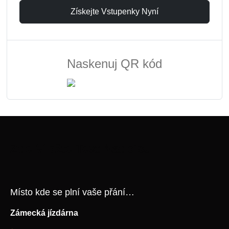
Získejte Vstupenky Nyní
Naskenuj QR kód
Zde Vložte Text Nadpisu
Místo kde se plní vaše přání…
Zámecká jízdárna