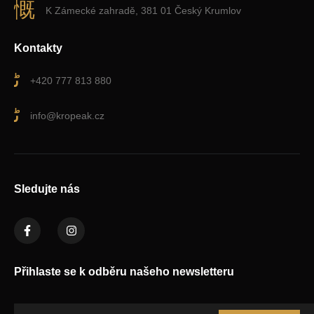
K Zámecké zahradě, 381 01 Český Krumlov
Kontakty
+420 777 813 880
info@kropeak.cz
Sledujte nás
Přihlaste se k odběru našeho newsletteru