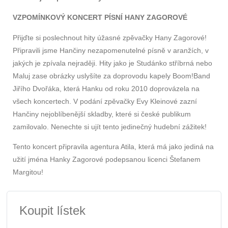
VZPOMÍNKOVÝ KONCERT PÍSNÍ HANY ZAGOROVÉ
Přijďte si poslechnout hity úžasné zpěvačky Hany Zagorové!
Připravili jsme Hančiny nezapomenutelné písně v aranžích, v
jakých je zpívala nejraději. Hity jako je Studánko stříbrná nebo
Maluj zase obrázky uslyšíte za doprovodu kapely Boom!Band
Jiřího Dvořáka, která Hanku od roku 2010 doprovázela na
všech koncertech. V podání zpěvačky Evy Kleinové zazní
Hančiny nejoblíbenější skladby, které si české publikum
zamilovalo. Nenechte si ujít tento jedinečný hudební zážitek!
Tento koncert připravila agentura Atila, která má jako jediná na
užití jména Hanky Zagorové podepsanou licenci Štefanem
Margitou!
Koupit lístek