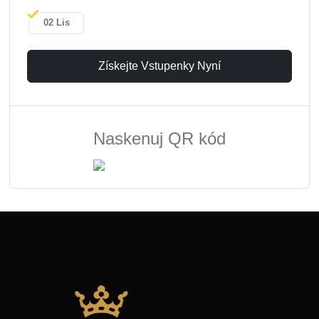
02 Lis
Získejte Vstupenky Nyní
Naskenuj QR kód
Zde Vložte Text Nadpisu