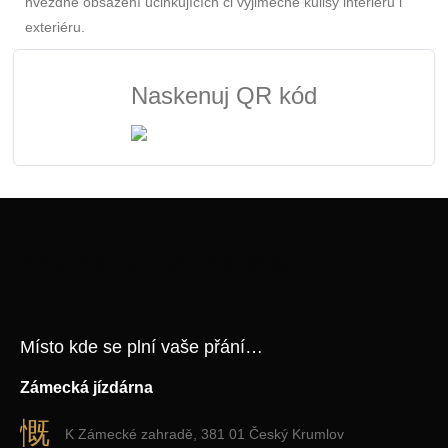
hvězdné obsazení účinkujících či výjimečné kulisy interiéru i
exteriéru.
Naskenuj QR kód
Zde Vložte Text Nadpisu
Místo kde se plní vaše přání…
Zámecká jízdárna
K Zámecké zahradě, 381 01 Český Krumlov