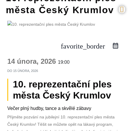
města Český Krumlov
favorite_border
14 února, 2026
19:00
DO
15 ÚNORA, 2026
10. reprezentační ples
města Český Krumlov
Večer plný hudby, tance a skvělé zábavy
Přijměte pozvání na jubilejní 10. reprezentační ples města
Český Krumlov! Těšit se můžete opět na lákavý program,