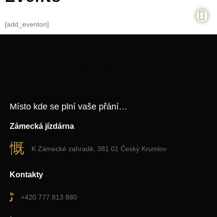
[add_eventon]
Zde Vložte Text Nadpisu
Místo kde se plní vaše přání…
Zámecká jízdárna
K Zámecké zahradě, 381 01 Český Krumlov
Kontakty
+420 777 813 880